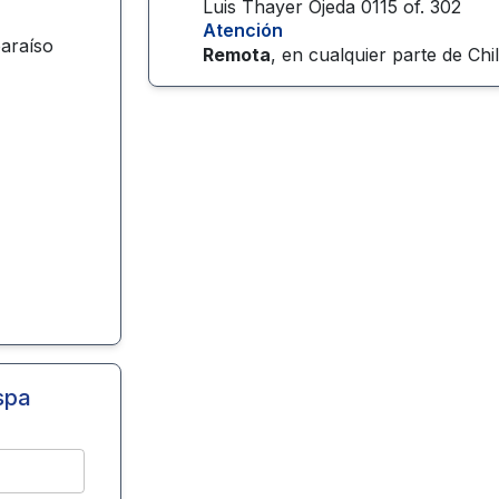
Luis Thayer Ojeda 0115 of. 302
Atención
paraíso
Remota
, en cualquier parte de
Chi
spa